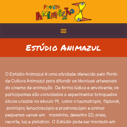
Estúdio Animazul
O Estúdio Animazul é uma atividade oferecida pelo Ponto
de Cultura Animazul para difundir as técnicas artesanais
do cinema de animação. De forma lúdica e envolvente, os
participantes são convidados a experimentar brinquedos
óticos criados no século 19, como o taumatrópio, flipbook,
zootrópio, fenactoscópio e praxinoscópio e animar
pequenas cenas em massinha, desenho 2D, areia,
recorte, luz e pixilation. O Estúdio pode ser montado em