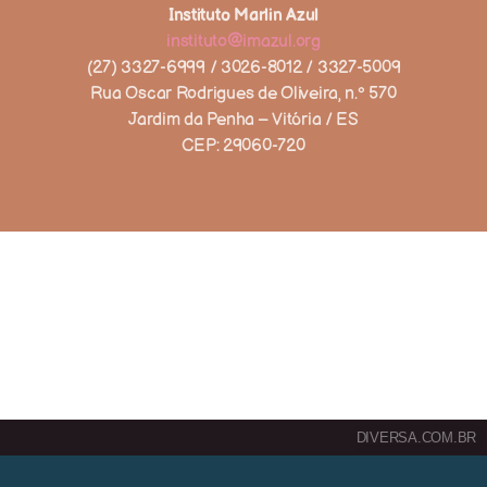
Instituto Marlin Azul
instituto@imazul.org
(27) 3327-6999 / 3026-8012 / 3327-5009
Rua Oscar Rodrigues de Oliveira, n.º 570
Jardim da Penha – Vitória / ES
CEP: 29060-720
DIVERSA.COM.BR